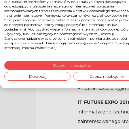
pliki cookie, które możemy zamieścić w celu analizy danych dotyczących
odwiedzających, ulepszenia naszej strony internetowej, pokazania
spersonalizowanych treści i zapewnienia Państwu wspaniałego doświadcz
na stronie internetowej. Ponieważ korzystamy również z plików cookie in
firm, poszczególne informacje, zebrane za ich pomocą, mogą zostać prze
do naszych partnerów, którzy mogą połączyć je z informacjami już
posiadanymi. Aby uzyskać więcej informacji na temat plików cookie, któr
używamy, lub udzielić zgody na poszczególne, wybierz „Dostosuj”.
Dane są gromadzone w celu personalizacji reklam i pomiaru skuteczności
kampanii reklamowych. Dane mogą być udostępniane Google LLC, więcej
informacji można znaleźć
tutaj
.
Zezwól na wszystko
Gala IT Future Awar
Dostosuj
Zapisz niezbędne
Technologiczne It Fut
– numer 63. Z przyje
IT FUTURE EXPO 201
informatyczno-technol
zainteresowanego środo