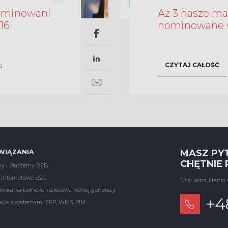
nominowani
Aż 3 nasze marki zostały
16
nominowane 
CZYTAJ CAŁOŚĆ
a
MASZ PY
WIĄZANIA
CHĘTNIE
y i Platformy B2B
 internetowe B2C
Nasi konsultanci 
iwarka pełnokontekstowa nowej generacji
+4
acje z systemami ERP, WMS, PIM