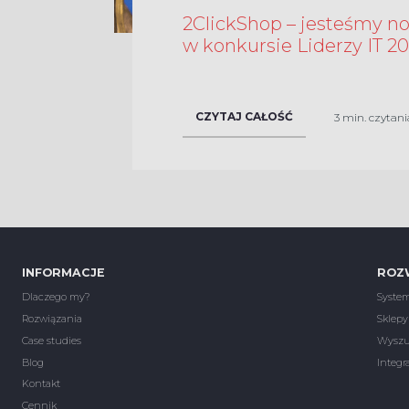
2ClickShop – jesteśmy 
w konkursie Liderzy IT 20
CZYTAJ CAŁOŚĆ
3 min. czytani
INFORMACJE
ROZ
Dlaczego my?
System
Rozwiązania
Sklepy
Case studies
Wyszuk
Blog
Integr
Kontakt
Cennik