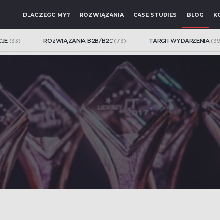
DLACZEGO MY?
ROZWIĄZANIA
CASE STUDIES
BLOG
K
CJE
(33)
ROZWIĄZANIA B2B/B2C
(73)
TARGI I WYDARZENIA
(39
WYSZUKIWARKA PEŁNOKONTEKSTOWA
 czasie
Inteligentny system wyszukiwarki łączący wyszukiwa
z filtrowaniem produktów w sklepie.
INTEGRACJA Z SYSTEMAMI ERP, WMS, PIM
nym panelu.
Wydajne, stabilne i bezpieczne integracje, autom
z kluczowymi systemami ERP, PIM, WMS.
A