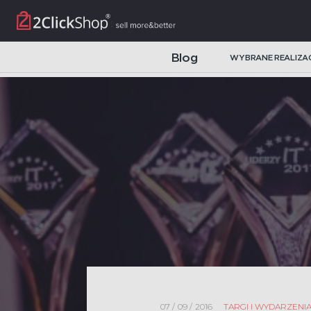
Blog
WYBRANE REALIZA
SYSTEMY I PLATFORMY B2B
Automatyzacja procesów sprzedaży w handlu i dystrybucji integrowane w
rzeczywistym z ERP, WMS i CRM.
SKLEPY INTERNETOWE B2C
Automatyzacja i obsługa sprzedaży omnichannel na wielu rynkach w jed
Platforma B2B
NAJNOWSZE CASE STUDY
Parfum company
07 / 09 / 2016
TARGI I WYDARZENI