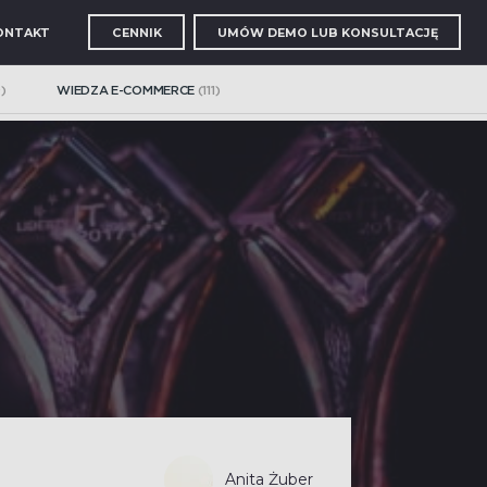
ONTAKT
CENNIK
UMÓW DEMO LUB KONSULTACJĘ
)
WIEDZA E-COMMERCE
(111)
nie i nawigację kategorii
atyzujące procesy eCommerce
Anita Żuber