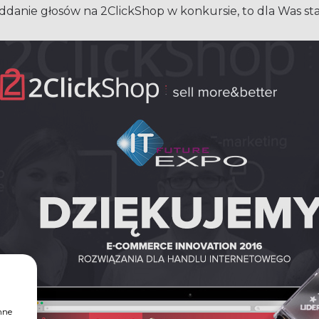
danie głosów na 2ClickShop w konkursie, to dla Was star
nne