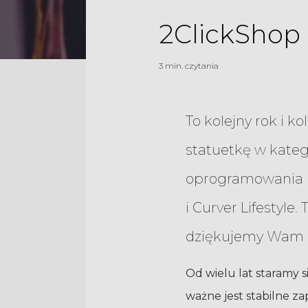
2ClickShop 
3 min. czytania
To kolejny rok i k
statuetkę w kate
oprogramowania na
i Curver Lifestyle
dziękujemy Wam z
Od wielu lat staramy s
ważne jest stabilne z