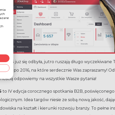
enia
nych
kazane
ych
ds
2016 już się odbyła, jutro ruszają długo wyczekiwane 
ure Expo 2016, na które serdecznie Was zapraszamy! Od
mnością odpowiemy na wszystkie Wasze pytania!
6
to IV edycja corocznego spotkania B2B, poświęconeg
ogicznym. Idea targów niesie ze sobą nową jakość, dają
wiska na kształt i kierunki rozwoju branży. To pełne in