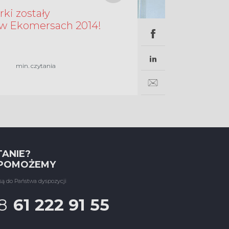
w Ekomersach 2014!
min. czytania
TANIE?
 POMOŻEMY
są do Państwa dyspozycji
8
61 222 91 55