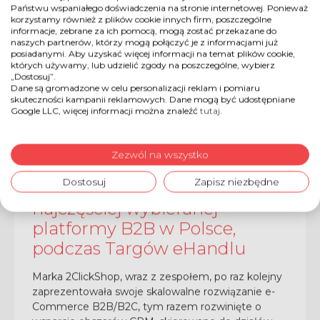
Państwu wspaniałego doświadczenia na stronie internetowej. Ponieważ
korzystamy również z plików cookie innych firm, poszczególne
informacje, zebrane za ich pomocą, mogą zostać przekazane do
naszych partnerów, którzy mogą połączyć je z informacjami już
posiadanymi. Aby uzyskać więcej informacji na temat plików cookie,
których używamy, lub udzielić zgody na poszczególne, wybierz
„Dostosuj”.
Dane są gromadzone w celu personalizacji reklam i pomiaru
skuteczności kampanii reklamowych. Dane mogą być udostępniane
Google LLC, więcej informacji można znaleźć
tutaj
.
Bartosz Szwak
Zezwól na wszystko
31 / 10 / 2023
Dostosuj
Zapisz niezbędne
Kolejne premiery 2ClickShop,
najczęściej wybieranej
platformy B2B w Polsce,
podczas Targów eHandlu
Marka 2ClickShop, wraz z zespołem, po raz kolejny
zaprezentowała swoje skalowalne rozwiązanie e-
Commerce B2B/B2C, tym razem rozwinięte o