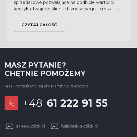
sprzedażowe pozwalające na podbicie wartości
koszyka Twojego klienta biznesowego - cross- i up-
selling. Wykorzystanie ich w praktyce, wbrew
pozorom, jest...
NASTĘPNE WPISY
CZYTAJ CAŁOŚĆ
MASZ PYTANIE?
CHĘTNIE POMOŻEMY
Nasi konsultanci są do Państwa dyspozycji
+48
61 222 91 55
sales@2click.pl
helpdesk@2click.pl