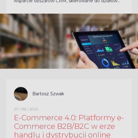
wsparcie obszarów CRM, skierowane do działów
handlowych i sprzedaży B2B. Premierę dopełniła
prezentacja...
CZYTAJ CAŁOŚĆ
Bartosz Szwak
27 / 09 / 2023
E-Commerce 4.0: Platformy e-
Commerce B2B/B2C w erze
handlu i dystrybucji online