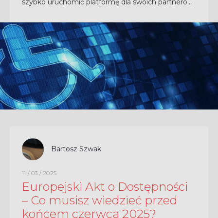
szybko uruchomić platformę dla swoich partnerów.
Logika podpowiada: "Weźmy to, co znamy i co
działa...
CZYTAJ CAŁOŚĆ
Bartosz Szwak
11 / 03 / 2025
Europejski Akt o Dostępności
– Co musisz wiedzieć przed
końcem czerwca 2025?