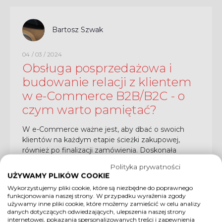
Bartosz Szwak
04 / 03 / 2024
Obsługa posprzedażowa i
budowanie relacji z klientem
w e-Commerce B2B/B2C - o
czym warto pamiętać?
W e-Commerce ważne jest, aby dbać o swoich
klientów na każdym etapie ścieżki zakupowej,
również po finalizacji zamówienia. Doskonała
obsługa posprzedażowa pomaga lojalizować
Polityka prywatności
użytkowników Twojej platformy e-Commerce i
UŻYWAMY PLIKÓW COOKIE
przyciągać nowych...
CZYTAJ CAŁOŚĆ
Wykorzystujemy pliki cookie, które są niezbędne do poprawnego
funkcjonowania naszej strony. W przypadku wyrażenia zgody
używamy inne pliki cookie, które możemy zamieścić w celu analizy
danych dotyczących odwiedzających, ulepszenia naszej strony
internetowej, pokazania spersonalizowanych treści i zapewnienia