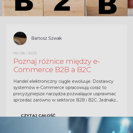
Bartosz Szwak
09 / 06 / 2023
Poznaj różnice między e-
Commerce B2B a B2C
Handel elektroniczny ciągle ewoluuje. Dostawcy
systemów e-Commerce opracowują coraz to
precyzyjniejsze narzędzia pozwalające usprawniać
sprzedaż zarówno w sektorze B2B i B2C. Jednakże,
pomimo podobieństw między tymi dwoma
modelami sprzedaży...
CZYTAJ CAŁOŚĆ