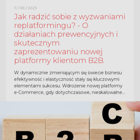
11 / 09 / 2023
Jak radzić sobie z wyzwaniami
replatformingu? - O
działaniach prewencyjnych i
skutecznym
zaprezentowaniu nowej
platformy klientom B2B.
W dynamicznie zmieniającym się świecie biznesu
efektywność i elastyczność stały się kluczowymi
elementami sukcesu. Wdrożenie nowej platformy
e-Commerce, gdy dotychczasowe, nieskalowalne
rozwiązanie przestaje spełniać swoje zadanie,
staje...
CZYTAJ CAŁOŚĆ