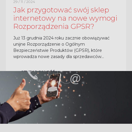
29 / 11 / 2024
Jak przygotować swój sklep
internetowy na nowe wymogi
Rozporządzenia GPSR?
Już 13 grudnia 2024 roku zacznie obowiązywać
unijne Rozporządzenie o Ogólnym
Bezpieczeństwie Produktów (GPSR), które
wprowadza nowe zasady dla sprzedawców
internetowych. Regulacje te mają na celu
zwiększenie bezpieczeństwa konsumentów i
CZYTAJ CAŁOŚĆ
przejrzystość...