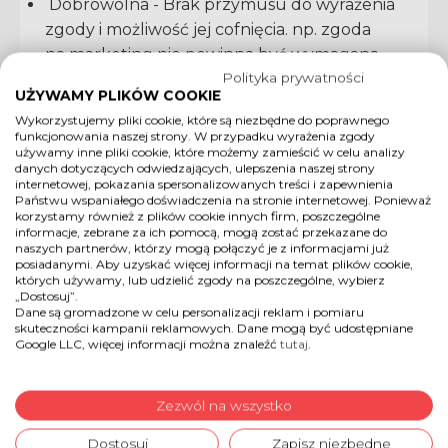
Dobrowolna - Brak przymusu do wyrażenia
zgody i możliwość jej cofnięcia. np. zgoda
na marketing nie powinna być wymagana.
Polityka prywatności
Jednoznaczna - Zgoda nie może być po
UŻYWAMY PLIKÓW COOKIE
prostu ukryta w regulaminie, czy w
Wykorzystujemy pliki cookie, które są niezbędne do poprawnego
jakikolwiek sposób domyślna.
funkcjonowania naszej strony. W przypadku wyrażenia zgody
używamy inne pliki cookie, które możemy zamieścić w celu analizy
Konkretna - Dotyczy konkretnych działań
danych dotyczących odwiedzających, ulepszenia naszej strony
niezbędnych do realizacji jednego celu. Nie
internetowej, pokazania spersonalizowanych treści i zapewnienia
Państwu wspaniałego doświadczenia na stronie internetowej. Ponieważ
może być pod jednym checkboxem zgody
korzystamy również z plików cookie innych firm, poszczególne
na regulamin Sklepu (Cel: sprzedaż) i na
informacje, zebrane za ich pomocą, mogą zostać przekazane do
naszych partnerów, którzy mogą połączyć je z informacjami już
wysyłanie Newsletter (Cel: marketing).
posiadanymi. Aby uzyskać więcej informacji na temat plików cookie,
których używamy, lub udzielić zgody na poszczególne, wybierz
„Dostosuj”.
PRZYKŁADOWA TREŚĆ ZGODY:
Dane są gromadzone w celu personalizacji reklam i pomiaru
skuteczności kampanii reklamowych. Dane mogą być udostępniane
Google LLC, więcej informacji można znaleźć
tutaj
.
<pusty check box> "Wyrażam zgodę
na przetwarzanie moich danych
osobowych przez Administratora w celu
Zezwól na wszystko
świadczenia usług oraz sprzedaży online,
Dostosuj
Zapisz niezbędne