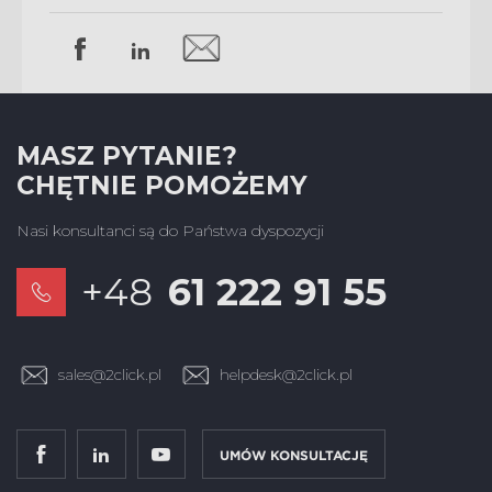
MASZ PYTANIE?
CHĘTNIE POMOŻEMY
Nasi konsultanci są do Państwa dyspozycji
+48
61 222 91 55
sales@2click.pl
helpdesk@2click.pl
UMÓW KONSULTACJĘ