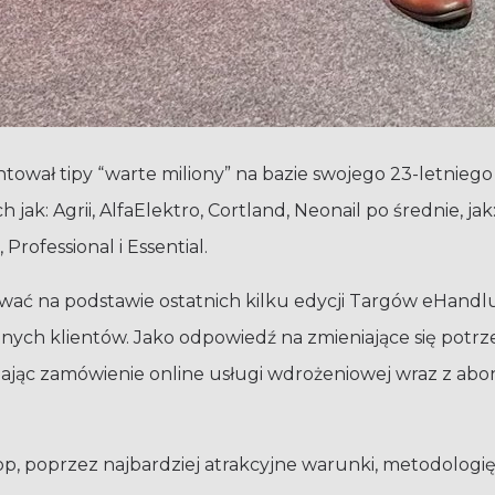
tował tipy “warte miliony” na bazie swojego 23-letnie
h jak: Agrii, AlfaElektro, Cortland, Neonail po średnie, 
Professional i Essential.
ć na podstawie ostatnich kilku edycji Targów eHandlu, 
lnych klientów. Jako odpowiedź na zmieniające się pot
iwiając zamówienie online usługi wdrożeniowej wraz z
p, poprzez najbardziej atrakcyjne warunki, metodologię i