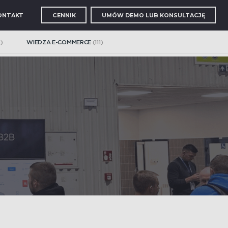
ONTAKT
CENNIK
UMÓW DEMO LUB KONSULTACJĘ
)
WIEDZA E-COMMERCE
(111)
OWA
 wyszukiwanie i nawigację kategorii
S, PIM
cje, automatyzujące procesy eCommerce
.