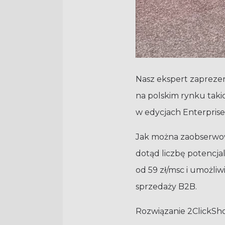
Nasz ekspert zaprezen
na polskim rynku takic
w edycjach Enterprise, 
Jak można zaobserwowa
dotąd liczbę potencja
od 59 zł/msc i umożl
sprzedaży B2B.
Rozwiązanie 2ClickSho