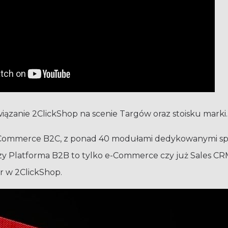
iązanie 2ClickShop na scenie Targów oraz stoisku marki.
ia e-Commerce B2C, z ponad 40 modułami dedykowanymi s
 “Czy Platforma B2B to tylko e-Commerce czy już Sales 
er w 2ClickShop.