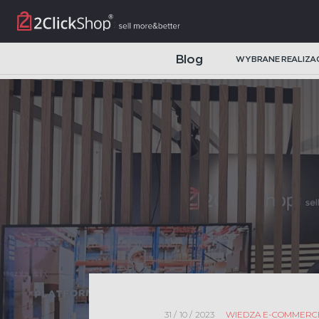
Blog
WYBRANE REALIZA
SYSTEMY I PLATFORMY B2B
Automatyzacja procesów sprzedaży w handlu i dystrybucji in
rzeczywistym z ERP, WMS i CRM.
SKLEPY INTERNETOWE B2C
Automatyzacja i obsługa sprzedaży omnichannel na wielu ryn
Platforma B2B
NAJNOWSZE CASE STUDY
Parfum company
31 / 10 / 2023
WIEDZA E-COMMERC