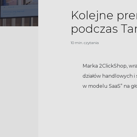
Kolejne pre
podczas Ta
10 min. czytania
Marka 2ClickShop, wr
działów handlowych i 
w modelu SaaS” na głó