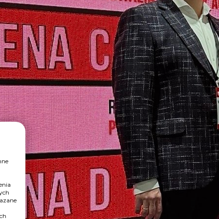
nne
enia
nych
kazane
ych