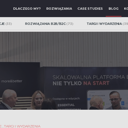
DLACZEGO MY?
ROZWIĄZANIA
CASE STUDIES
BLOG
K
CJE
(33)
ROZWIĄZANIA B2B/B2C
(73)
TARGI I WYDARZENIA
(39
WYSZUKIWARKA PEŁNOKONTEKST
tegrowane w czasie
Inteligentny system wyszukiwarki łączący
z filtrowaniem produktów w sklepie.
INTEGRACJA Z SYSTEMAMI ERP, WM
kach w jednym panelu.
Wydajne, stabilne i bezpieczne integra
z kluczowymi systemami ERP, PIM, WMS
E
,
TARGI I WYDARZENIA