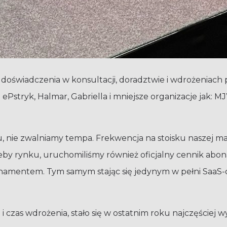
go doświadczenia w konsultacji, doradztwie i wdrożeni
jak: ePstryk, Halmar, Gabriella i mniejsze organizacje ja
nie zwalniamy tempa. Frekwencja na stoisku naszej mark
rzeby rynku, uruchomiliśmy również oficjalny cennik ab
 abonamentem. Tym samym stając się jedynym w pełni S
 czas wdrożenia, stało się w ostatnim roku najczęściej 