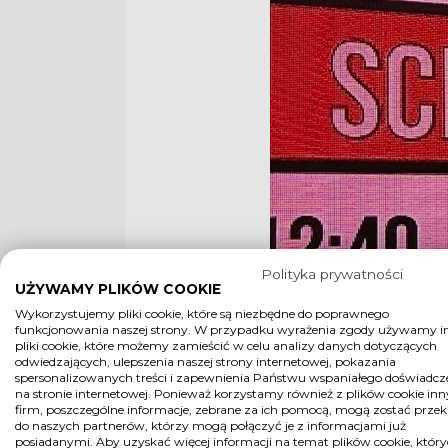
Polityka prywatności
UŻYWAMY PLIKÓW COOKIE
Wykorzystujemy pliki cookie, które są niezbędne do poprawnego
funkcjonowania naszej strony. W przypadku wyrażenia zgody używamy i
pliki cookie, które możemy zamieścić w celu analizy danych dotyczących
odwiedzających, ulepszenia naszej strony internetowej, pokazania
spersonalizowanych treści i zapewnienia Państwu wspaniałego doświadcz
na stronie internetowej. Ponieważ korzystamy również z plików cookie in
firm, poszczególne informacje, zebrane za ich pomocą, mogą zostać prze
do naszych partnerów, którzy mogą połączyć je z informacjami już
posiadanymi. Aby uzyskać więcej informacji na temat plików cookie, któr