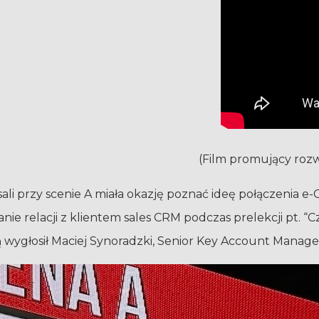
(Film promujący rozw
 sali przy scenie A miała okazję poznać ideę połączen
ie relacji z klientem sales CRM podczas prelekcji pt.
 wygłosił Maciej Synoradzki, Senior Key Account Manag