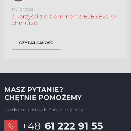
14 / 12 / 2022
3 korzyści z e-Commerce B2B&B2C w
chmurze
CZYTAJ CAŁOŚĆ
MASZ PYTANIE?
CHĘTNIE POMOŻEMY
Nasi konsultanci są do Państwa dyspozycji
+48
61 222 91 55