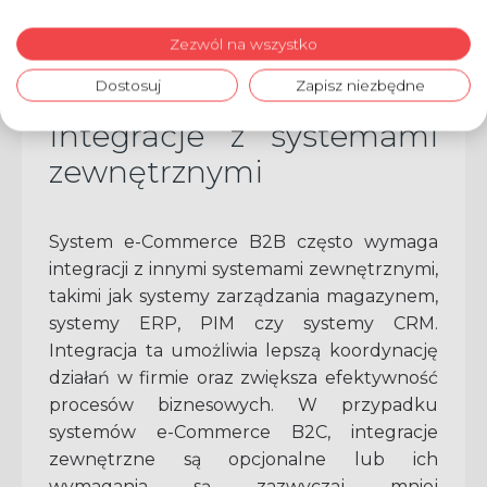
dostaw czy osób upoważnionych do odbioru
towaru wraz z możliwością ich późniejszej
Zezwól na wszystko
edycji.
Dostosuj
Zapisz niezbędne
Integracje z systemami
zewnętrznymi
System e-Commerce B2B często wymaga
integracji z innymi systemami zewnętrznymi,
takimi jak systemy zarządzania magazynem,
systemy ERP, PIM czy systemy CRM.
Integracja ta umożliwia lepszą koordynację
działań w firmie oraz zwiększa efektywność
procesów biznesowych. W przypadku
systemów e-Commerce B2C, integracje
zewnętrzne są opcjonalne lub ich
wymagania są zazwyczaj mniej