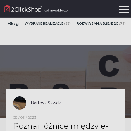
Blog
WYBRANE REALIZACJE
(33)
ROZWIĄZANIA B2B/B2C
(73)
Bartosz Szwak
09 / 06 / 2023
Poznaj różnice między e-