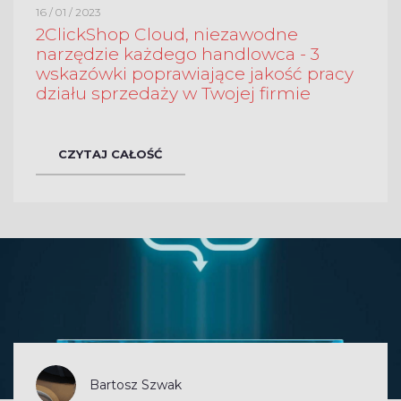
16 / 01 / 2023
2ClickShop Cloud, niezawodne
narzędzie każdego handlowca - 3
wskazówki poprawiające jakość pracy
działu sprzedaży w Twojej firmie
CZYTAJ CAŁOŚĆ
Bartosz Szwak