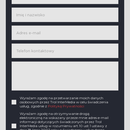
Wyrażam zgodę na przetwarzanie moich danych
osobowych przez Trol InterMedia w celu świadczenia
usług, zgodnie z
Polityką Prywatności
Wyrażam zgodę na otrzymywanie drogą
elektroniczną na wskazany przeze mnie adres e-mail
informacji dotyczących świadczonych przez Trol
InterMedia usług w rozumieniu art.10 ust.1 ustawy z
dnia 18 lipca 2002 roku o świadczeniu usług drogą