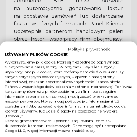
Commerce B2B może pozwolić
na automatyczne generowanie faktur
na podstawie zamówień lub dostarczanie
faktur w różnych formatach. Panel Klienta
udostępnia partnerom handlowym pełen
obraz historii współpracy firm obejmujący:
zapytania ofertowe, oferty, zamówienia, WZ,
Polityka prywatności
faktury, korekty faktur i raporty. Prezentuje
UŻYWAMY PLIKÓW COOKIE
aktualne dane nt. rozrachunków, sald,
Wykorzystujemy pliki cookie, które są niezbędne do poprawnego
funkcjonowania naszej strony. W przypadku wyrażenia zgody
limitów kupieckich, przeterminowanych
używamy inne pliki cookie, które możemy zamieścić w celu analizy
danych dotyczących odwiedzających, ulepszenia naszej strony
płatności, zgód i akceptacji warunków
internetowej, pokazania spersonalizowanych treści i zapewnienia
współpracy. Daje możliwość składania
Państwu wspaniałego doświadczenia na stronie internetowej. Ponieważ
korzystamy również z plików cookie innych firm, poszczególne
zapytań ofertowych i zamówień,
informacje, zebrane za ich pomocą, mogą zostać przekazane do
generowania ofert dla swoich klientów.
naszych partnerów, którzy mogą połączyć je z informacjami już
posiadanymi. Aby uzyskać więcej informacji na temat plików cookie,
Ponadto umożliwia również pobieranie ofert,
których używamy, lub udzielić zgody na poszczególne, wybierz
faktur, rozliczeń w formatach pdf/xls,
„Dostosuj”.
Dane są gromadzone w celu personalizacji reklam i pomiaru
a także dodawanie podużytkowników
skuteczności kampanii reklamowych. Dane mogą być udostępniane
panelu klienta, indywidualnych adresów
Google LLC, więcej informacji można znaleźć
tutaj
.