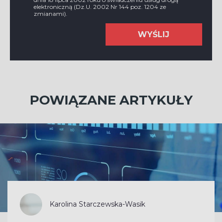
elektroniczną (Dz.U. 2002 Nr 144 poz. 1204 ze
zmianami).
WYŚLIJ
POWIĄZANE ARTYKUŁY
Karolina Starczewska-Wasik